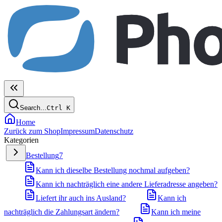
Search…
Ctrl
K
Home
Zurück zum Shop
Impressum
Datenschutz
Kategorien
Bestellung
7
Kann ich dieselbe Bestellung nochmal aufgeben?
Kann ich nachträglich eine andere Lieferadresse angeben?
Liefert ihr auch ins Ausland?
Kann ich
nachträglich die Zahlungsart ändern?
Kann ich meine