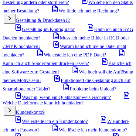
Bestellung ändern oder stornieren?
Wo sehe ich den Status
meiner Bestellung?
Wo finde ich meine Rechnung?
Gestaltung & Druckdaten
12
Gestaltung im Konfigurator
Kann ich auch SVG
Dateien hochladen?
Muss ich meine Bilder in RGB oder
CMYK hochladen?
Warum kann ich meine Datei nicht
hochladen?
Wie erstelle ich eine PDF Datei?
Kann ich auch Sonderfarben drucken lassen?
Brauche ich
eine Software zum Gestalten?
Wie hoch soll die Auflösung
meines Motivs sein?
Funktioniert die Gestaltung auch auf
Smartphone oder Tablet?
Probleme beim Upload?
Was tun, wenn ein Qualitätshinweis erscheint?
Welche Dateiformate kann ich hochladen?
Kundenkonto
9
Wie erstelle ich ein Kundenkonto?
Wie ändere
ich mein Passwort?
Wie lösche ich mein Kundenkonto?