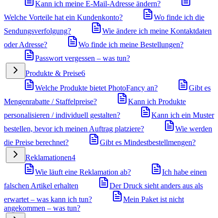
Kann ich meine E-Mail-Adresse ändern?
Welche Vorteile hat ein Kundenkonto?
Wo finde ich die
Sendungsverfolgung?
Wie ändere ich meine Kontaktdaten
oder Adresse?
Wo finde ich meine Bestellungen?
Passwort vergessen – was tun?
Produkte & Preise
6
Welche Produkte bietet PhotoFancy an?
Gibt es
Mengenrabatte / Staffelpreise?
Kann ich Produkte
personalisieren / individuell gestalten?
Kann ich ein Muster
bestellen, bevor ich meinen Auftrag platziere?
Wie werden
die Preise berechnet?
Gibt es Mindestbestellmengen?
Reklamationen
4
Wie läuft eine Reklamation ab?
Ich habe einen
falschen Artikel erhalten
Der Druck sieht anders aus als
erwartet – was kann ich tun?
Mein Paket ist nicht
angekommen – was tun?