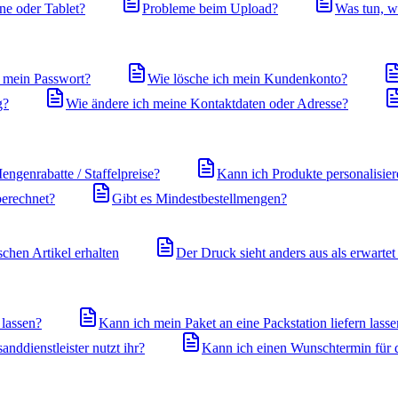
ne oder Tablet?
Probleme beim Upload?
Was tun, w
h mein Passwort?
Wie lösche ich mein Kundenkonto?
g?
Wie ändere ich meine Kontaktdaten oder Adresse?
engenrabatte / Staffelpreise?
Kann ich Produkte personalisiere
berechnet?
Gibt es Mindestbestellmengen?
schen Artikel erhalten
Der Druck sieht anders aus als erwartet
 lassen?
Kann ich mein Paket an eine Packstation liefern lass
nddienstleister nutzt ihr?
Kann ich einen Wunschtermin für 