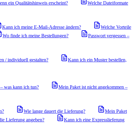
enn ein Qualitätshinweis erscheint?
Welche Dateiformate
Kann ich meine E-Mail-Adresse ändern?
Welche Vorteile
Wo finde ich meine Bestellungen?
Passwort vergessen –
n / individuell gestalten?
Kann ich ein Muster bestellen,
 – was kann ich tun?
Mein Paket ist nicht angekommen –
en?
Wie lange dauert die Lieferung?
Mein Paket
die Lieferung angeben?
Kann ich eine Expresslieferung