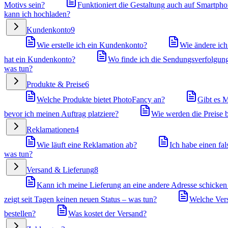
Motivs sein?
Funktioniert die Gestaltung auch auf Smartpho
kann ich hochladen?
Kundenkonto
9
Wie erstelle ich ein Kundenkonto?
Wie ändere ic
hat ein Kundenkonto?
Wo finde ich die Sendungsverfolgun
was tun?
Produkte & Preise
6
Welche Produkte bietet PhotoFancy an?
Gibt es M
bevor ich meinen Auftrag platziere?
Wie werden die Preise 
Reklamationen
4
Wie läuft eine Reklamation ab?
Ich habe einen fal
was tun?
Versand & Lieferung
8
Kann ich meine Lieferung an eine andere Adresse schicken
zeigt seit Tagen keinen neuen Status – was tun?
Welche Versa
bestellen?
Was kostet der Versand?