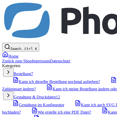
Search…
Ctrl
K
Home
Zurück zum Shop
Impressum
Datenschutz
Kategorien
Bestellung
7
Kann ich dieselbe Bestellung nochmal aufgeben?
Zahlungsart ändern?
Kann ich meine Bestellung ändern oder
Gestaltung & Druckdaten
12
Gestaltung im Konfigurator
Kann ich auch SVG D
hochladen?
Wie erstelle ich eine PDF Datei?
Kann 