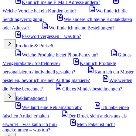
Kann ich meine E-Mail-Adresse ändern?
Welche Vorteile hat ein Kundenkonto?
Wo finde ich die
Sendungsverfolgung?
Wie ändere ich meine Kontaktdaten
oder Adresse?
Wo finde ich meine Bestellungen?
Passwort vergessen – was tun?
Produkte & Preise
6
Welche Produkte bietet PhotoFancy an?
Gibt es
Mengenrabatte / Staffelpreise?
Kann ich Produkte
personalisieren / individuell gestalten?
Kann ich ein Muster
bestellen, bevor ich meinen Auftrag platziere?
Wie werden
die Preise berechnet?
Gibt es Mindestbestellmengen?
Reklamationen
4
Wie läuft eine Reklamation ab?
Ich habe einen
falschen Artikel erhalten
Der Druck sieht anders aus als
erwartet – was kann ich tun?
Mein Paket ist nicht
angekommen – was tun?