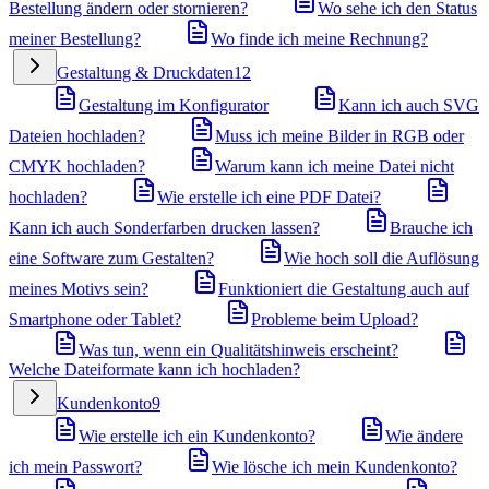
Bestellung ändern oder stornieren?
Wo sehe ich den Status
meiner Bestellung?
Wo finde ich meine Rechnung?
Gestaltung & Druckdaten
12
Gestaltung im Konfigurator
Kann ich auch SVG
Dateien hochladen?
Muss ich meine Bilder in RGB oder
CMYK hochladen?
Warum kann ich meine Datei nicht
hochladen?
Wie erstelle ich eine PDF Datei?
Kann ich auch Sonderfarben drucken lassen?
Brauche ich
eine Software zum Gestalten?
Wie hoch soll die Auflösung
meines Motivs sein?
Funktioniert die Gestaltung auch auf
Smartphone oder Tablet?
Probleme beim Upload?
Was tun, wenn ein Qualitätshinweis erscheint?
Welche Dateiformate kann ich hochladen?
Kundenkonto
9
Wie erstelle ich ein Kundenkonto?
Wie ändere
ich mein Passwort?
Wie lösche ich mein Kundenkonto?