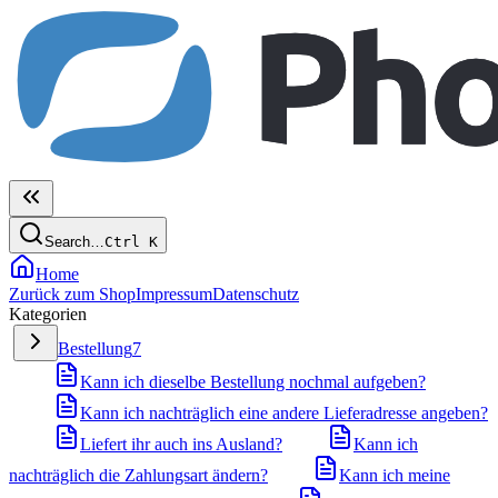
Search…
Ctrl
K
Home
Zurück zum Shop
Impressum
Datenschutz
Kategorien
Bestellung
7
Kann ich dieselbe Bestellung nochmal aufgeben?
Kann ich nachträglich eine andere Lieferadresse angeben?
Liefert ihr auch ins Ausland?
Kann ich
nachträglich die Zahlungsart ändern?
Kann ich meine