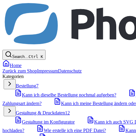
Search…
Ctrl
K
Home
Zurück zum Shop
Impressum
Datenschutz
Kategorien
Bestellung
7
Kann ich dieselbe Bestellung nochmal aufgeben?
Zahlungsart ändern?
Kann ich meine Bestellung ändern oder
Gestaltung & Druckdaten
12
Gestaltung im Konfigurator
Kann ich auch SVG D
hochladen?
Wie erstelle ich eine PDF Datei?
Kann 