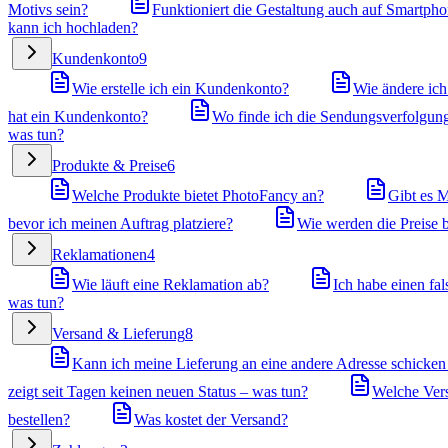
Motivs sein?
Funktioniert die Gestaltung auch auf Smartpho
kann ich hochladen?
Kundenkonto
9
Wie erstelle ich ein Kundenkonto?
Wie ändere ic
hat ein Kundenkonto?
Wo finde ich die Sendungsverfolgun
was tun?
Produkte & Preise
6
Welche Produkte bietet PhotoFancy an?
Gibt es M
bevor ich meinen Auftrag platziere?
Wie werden die Preise 
Reklamationen
4
Wie läuft eine Reklamation ab?
Ich habe einen fal
was tun?
Versand & Lieferung
8
Kann ich meine Lieferung an eine andere Adresse schicken
zeigt seit Tagen keinen neuen Status – was tun?
Welche Versa
bestellen?
Was kostet der Versand?