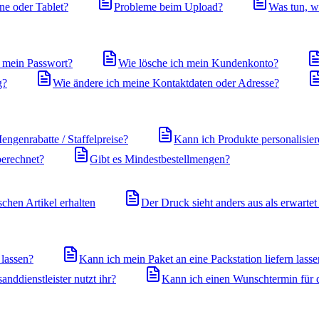
ne oder Tablet?
Probleme beim Upload?
Was tun, w
h mein Passwort?
Wie lösche ich mein Kundenkonto?
g?
Wie ändere ich meine Kontaktdaten oder Adresse?
engenrabatte / Staffelpreise?
Kann ich Produkte personalisiere
berechnet?
Gibt es Mindestbestellmengen?
schen Artikel erhalten
Der Druck sieht anders aus als erwartet
 lassen?
Kann ich mein Paket an eine Packstation liefern lass
nddienstleister nutzt ihr?
Kann ich einen Wunschtermin für 