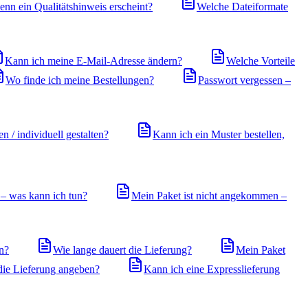
enn ein Qualitätshinweis erscheint?
Welche Dateiformate
Kann ich meine E-Mail-Adresse ändern?
Welche Vorteile
Wo finde ich meine Bestellungen?
Passwort vergessen –
n / individuell gestalten?
Kann ich ein Muster bestellen,
 – was kann ich tun?
Mein Paket ist nicht angekommen –
en?
Wie lange dauert die Lieferung?
Mein Paket
die Lieferung angeben?
Kann ich eine Expresslieferung