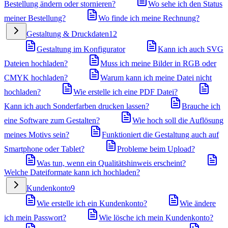
Bestellung ändern oder stornieren?
Wo sehe ich den Status
meiner Bestellung?
Wo finde ich meine Rechnung?
Gestaltung & Druckdaten
12
Gestaltung im Konfigurator
Kann ich auch SVG
Dateien hochladen?
Muss ich meine Bilder in RGB oder
CMYK hochladen?
Warum kann ich meine Datei nicht
hochladen?
Wie erstelle ich eine PDF Datei?
Kann ich auch Sonderfarben drucken lassen?
Brauche ich
eine Software zum Gestalten?
Wie hoch soll die Auflösung
meines Motivs sein?
Funktioniert die Gestaltung auch auf
Smartphone oder Tablet?
Probleme beim Upload?
Was tun, wenn ein Qualitätshinweis erscheint?
Welche Dateiformate kann ich hochladen?
Kundenkonto
9
Wie erstelle ich ein Kundenkonto?
Wie ändere
ich mein Passwort?
Wie lösche ich mein Kundenkonto?