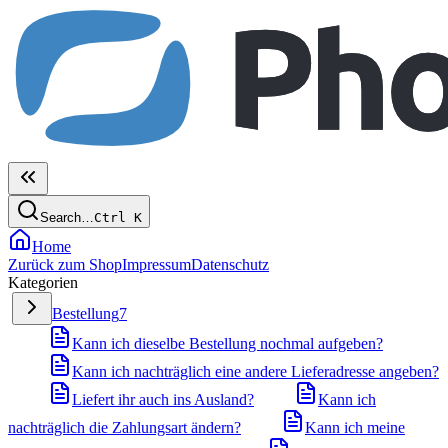
Search…
Ctrl
K
Home
Zurück zum Shop
Impressum
Datenschutz
Kategorien
Bestellung
7
Kann ich dieselbe Bestellung nochmal aufgeben?
Kann ich nachträglich eine andere Lieferadresse angeben?
Liefert ihr auch ins Ausland?
Kann ich
nachträglich die Zahlungsart ändern?
Kann ich meine