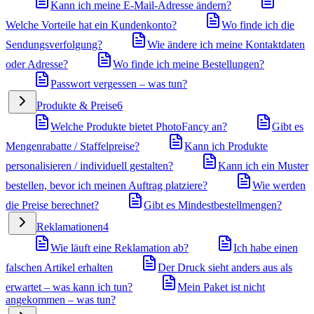
Kann ich meine E-Mail-Adresse ändern?
Welche Vorteile hat ein Kundenkonto?
Wo finde ich die
Sendungsverfolgung?
Wie ändere ich meine Kontaktdaten
oder Adresse?
Wo finde ich meine Bestellungen?
Passwort vergessen – was tun?
Produkte & Preise
6
Welche Produkte bietet PhotoFancy an?
Gibt es
Mengenrabatte / Staffelpreise?
Kann ich Produkte
personalisieren / individuell gestalten?
Kann ich ein Muster
bestellen, bevor ich meinen Auftrag platziere?
Wie werden
die Preise berechnet?
Gibt es Mindestbestellmengen?
Reklamationen
4
Wie läuft eine Reklamation ab?
Ich habe einen
falschen Artikel erhalten
Der Druck sieht anders aus als
erwartet – was kann ich tun?
Mein Paket ist nicht
angekommen – was tun?